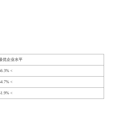
最优企业水平
56.3% <
54.7% <
51.9% <