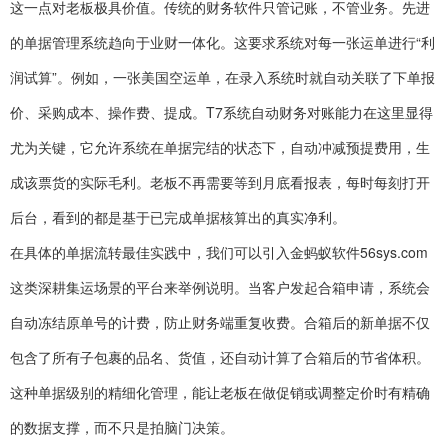
这一点对老板极具价值。传统的财务软件只管记账，不管业务。先进
的单据管理系统趋向于业财一体化。这要求系统对每一张运单进行“利
润试算”。例如，一张美国空运单，在录入系统时就自动关联了下单报
价、采购成本、操作费、提成。T7系统自动财务对账能力在这里显得
尤为关键，它允许系统在单据完结的状态下，自动冲减预提费用，生
成该票货的实际毛利。老板不再需要等到月底看报表，每时每刻打开
后台，看到的都是基于已完成单据核算出的真实净利。
在具体的单据流转最佳实践中，我们可以引入金蚂蚁软件56sys.com
这类深耕集运场景的平台来举例说明。当客户发起合箱申请，系统会
自动冻结原单号的计费，防止财务端重复收费。合箱后的新单据不仅
包含了所有子包裹的品名、货值，还自动计算了合箱后的节省体积。
这种单据级别的精细化管理，能让老板在做促销或调整定价时有精确
的数据支撑，而不只是拍脑门决策。