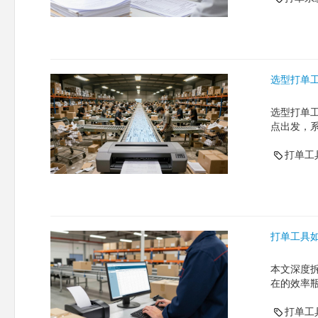
选型打单
选型打单
点出发，
打单工
打单工具
本文深度
在的效率
打单工