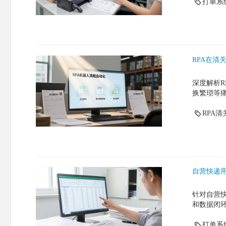
打单系
RPA在清
深度解析
换繁琐等
RPA清
自营快递
针对自营
和数据闭环
打单系