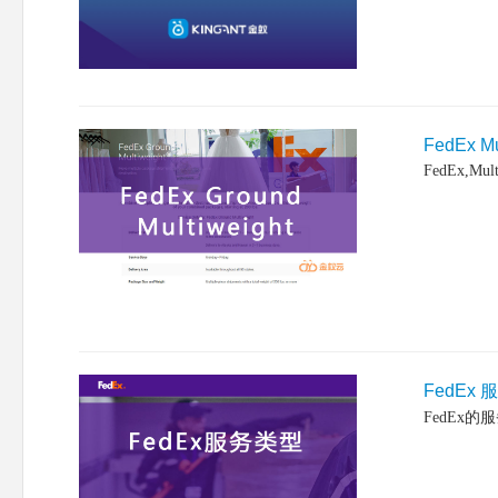
FedEx M
FedEx,Mult
FedEx
FedEx的服