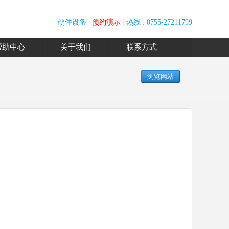
硬件设备
|
预约演示
|
热线 : 0755-27211799
帮助中心
关于我们
联系方式