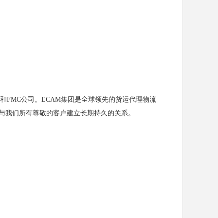
和FMC公司。ECAM集团是全球领先的货运代理物流
与我们所有尊敬的客户建立长期持久的关系。