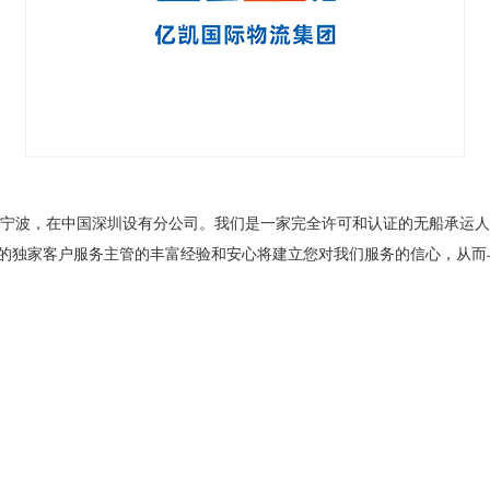
中国宁波，在中国深圳设有分公司。我们是一家完全许可和认证的无船承运人
的独家客户服务主管的丰富经验和安心将建立您对我们服务的信心，从而