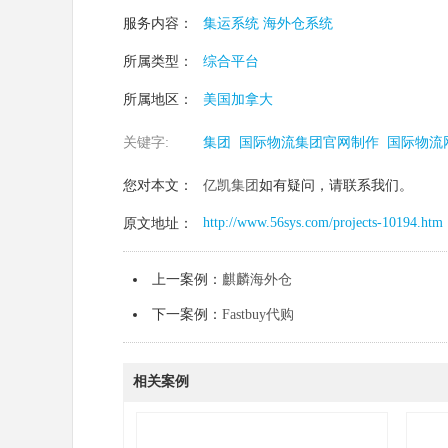
服务内容：
集运系统
海外仓系统
所属类型：
综合平台
所属地区：
美国加拿大
关键字:
集团
国际物流集团官网制作
国际物流
您对本文：
亿凯集团
如有疑问，请联系我们。
http://www.56sys.com/projects-10194.htm
原文地址：
上一案例：
麒麟海外仓
下一案例：
Fastbuy代购
相关案例