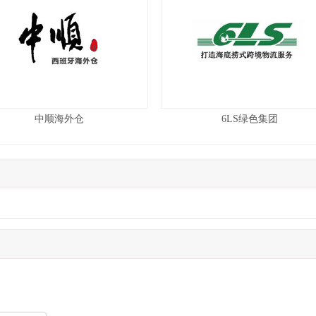
中顺海外仓
6LS绿色集团