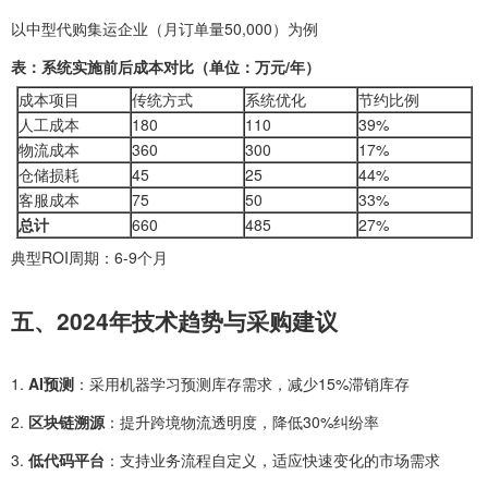
以中型代购集运企业（月订单量50,000）为例
表：系统实施前后成本对比（单位：万元/年）
成本项目
传统方式
系统优化
节约比例
人工成本
180
110
39%
物流成本
360
300
17%
仓储损耗
45
25
44%
客服成本
75
50
33%
总计
660
485
27%
典型ROI周期：6-9个月
五、2024年技术趋势与采购建议
1.
AI预测
：采用机器学习预测库存需求，减少15%滞销库存
2.
区块链溯源
：提升跨境物流透明度，降低30%纠纷率
3.
低代码平台
：支持业务流程自定义，适应快速变化的市场需求