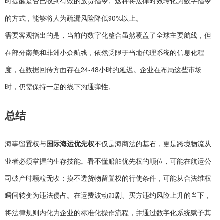
时提醒是否已收到有效的放货指令。这种将法律时效转化为数字指令
的方式，能够将人为疏漏风险降低90%以上。
需要客观指出的是，当前的数字化整合虽然覆盖了全球主要航线，但
在部分南美和非洲小众航线，依然受限于当地代理系统的信息化程
度，在数据回传方面存在24-48小时的延迟。企业在布局这些市场
时，仍需保持一定的线下沟通弹性。
总结
海事留置权与
国际海运优先权
不仅是海商法的基石，更是跨境物流从
业者必须掌握的生存技能。看不懂船舶优先权的顺位，可能在航运公
司破产时颗粒无收；摸不透货物留置权的行使条件，可能从合法维权
瞬间转变为违法侵占。在运费波动加剧、买方违约风险上升的当下，
将法律规则内化为企业的标准化操作流程，并通过数字化系统赋予其