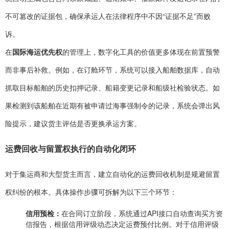
不可篡改的证据包，确保承运人在法律程序中不因“证据不足”而败
诉。
在
国际海运优先权
的管理上，数字化工具的价值更多体现在前置预警
而非事后补救。例如，在订舱环节，系统可以接入船舶数据库，自动
抓取目标船舶的历史扣押记录、船籍变更记录和船级社检验状态。如
果检测到该船舶在近期有被申请过海事强制令的记录，系统会弹出风
险提示，建议货主评估是否更换承运方案。
运费回收与留置权执行的自动化闭环
对于集运商和大型货主而言，建立自动化的运费回收机制是规避留置
权纠纷的根本。具体操作步骤可拆解为以下三个环节：
信用预检：
在合同订立阶段，系统通过API接口自动查询买方资
信报告，根据信用评级动态决定运费预付比例。对于信用评级