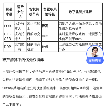
运费
贸易
货权转
留置权风
支付
数字化管控建议
术语
移节点
险等级
方
境外收
装运港船
强制录入信用保险信息，自动
极高
FOB
货人
上
生成双抬头提单
境内托
目的港交
实时监控应收账龄，运费预付
CIF /
中等
CFR
运人
付
比例不低于50%
境内出
目的港完
以系统自动对账控制尾款释放
较低
DDP
口商
税后
节点
破产清算中的优先权博弈
当航运公司破产时，受偿顺序不再是简单的“先到先得”。根据船舶优
先权的法定清偿顺序，船员工资和人身伤亡赔偿永远排在第一梯队。
2026年某知名航运公司债务重组案中，虽然燃油供应商和港口运营商
的债权金额巨大，但在分配拍卖船舶所得款项时，司法机关严格遵循
了以下顺序：