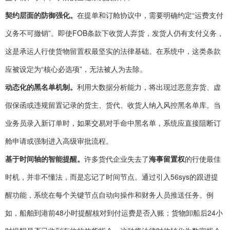
契约层面的防御强化。
在提单和订舱协议中，需要明确约定“运费支付
义务不可撤销”。即使FOB条款下收货人弃货，发货人仍有支付义务，
这是承运人行使货物留置权最坚实的法律基础。在系统中，这类条款
应被设定为“核心必选项”，无法被人为去除。
动态化的黑名单机制。
利用大数据分析能力，将出现过恶意弃货、虚
假保函或违规留置记录的货主、货代、收货人纳入风控黑名单库。当
业务员录入新订单时，如果交易对手命中黑名单，系统应直接阻断订
舱申请或强制进入高级审批流程。
基于时间轴的智能提醒。
许多货代企业失去了
海事留置权
的行使最佳
时机，并非不懂法，而是忘记了时间节点。通过引入56sys的跟进提
醒功能，系统在每个关键节点自动向操作和财务人员推送任务。例
如，船舶到港前48小时提醒核对到付运费是否入账；货物卸船后24小