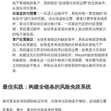
低于警戒线的客户，系统锁定“必须预付全部运费”的交易条件，
从源头消灭债务。
在途监控与预警：
一旦进入运输环节，系统对每一票货物的“应
收应付”进行实时匹配。当出现溢收运费、重复计费等复杂场景
时，算法引擎自动完成分账计算。一旦接近约定的付款宽限
期，系统通过邮件、短信等多渠道向债务人发出附有法律效力
的电子催告函。
资产处置建议：
当债务逾期达到触发条件，系统会根据货物属
性给出处置建议。如果是具有保质期的生鲜或高价值电子产
品，系统建议立即启动拍卖程序以抵偿运费；如果是大宗原材
料，则建议先行扣押等待后续法律程序。56sys内嵌的智能财务
对账模块，能够在这一过程中精准计算滞期费、堆存费与货值
之间的损益平衡点，帮助企业在行使留置权时做出最经济的决
策。
最佳实践：构建全链条的风险免疫系统
面对复杂多变的国际航运环境，仅靠单点防御是不够的，必须建立覆
盖事前、事中、事后的全链条免疫屏障。