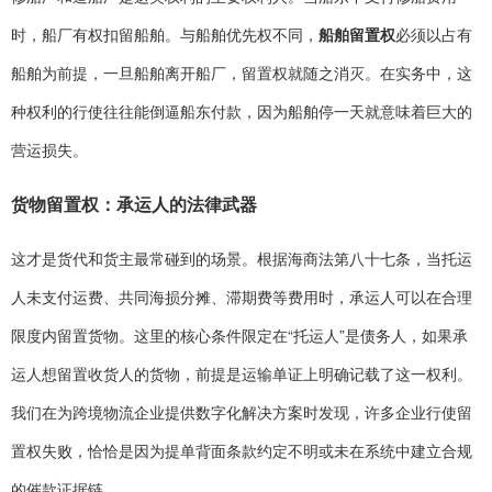
时，船厂有权扣留船舶。与船舶优先权不同，
船舶留置权
必须以占有
船舶为前提，一旦船舶离开船厂，留置权就随之消灭。在实务中，这
种权利的行使往往能倒逼船东付款，因为船舶停一天就意味着巨大的
营运损失。
货物留置权：承运人的法律武器
这才是货代和货主最常碰到的场景。根据海商法第八十七条，当托运
人未支付运费、共同海损分摊、滞期费等费用时，承运人可以在合理
限度内留置货物。这里的核心条件限定在“托运人”是债务人，如果承
运人想留置收货人的货物，前提是运输单证上明确记载了这一权利。
我们在为跨境物流企业提供数字化解决方案时发现，许多企业行使留
置权失败，恰恰是因为提单背面条款约定不明或未在系统中建立合规
的催款证据链。