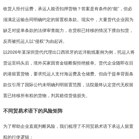
收货人拒付运费，承运人能否扣押货物？答案是有条件的“能”，但必
须满足运输合同明确约定的留置权条款。现实中，大量货代企业因为
缺乏对提单条款的法律审查能力，在货权已转移的情况下擅自扣货，
反而被托运人以“侵权”为由起诉。
以2026年某深圳货代代理出口西班牙的近洋航线案例为例，托运人将
货运至码头后，境外买家因资金链断裂拒绝赎单。货代企业随即在目
的港留置货物，要求托运人支付海运费及仓储费。但由于提单背面条
款仅引用了国际公约未明确列明留置范围，法院最终认定货代无权留
置已转移所有权的货物，判其赔偿货值损失。
不同贸易术语下的风险矩阵
为了帮助企业直观判断风险，我们梳理了不同贸易术语下承运人留置
权的行使逻辑：