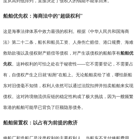
度从高到低排列，直接决定了债权人的钱能不能拿回来。
船舶优先权：海商法中的“超级权利”
这是海事法律体系中效力最强的权利。根据《中华人民共和国海商
法》第二十二条，船长和船员工资、人身伤亡赔偿、港口规费、海难
救助款项以及侵权财产赔偿等债权，对产生该债权的船舶享有
船舶优
先权
。这种权利的可怕之处在于秘密性——它不需要登记，不需要占
有，自债权产生之日就“粘附”在船上。无论船舶卖给了谁，哪怕新船
东对旧债毫不知情，权利人依然可以通过法院扣押并拍卖船舶来实现
债权。这对跨境物流供应链的稳定性构成了极大挑战，因为一艘频繁
靠港的船舶可能早已背负了巨额隐形债务。
船舶留置权：以占有为前提的救济
修船厂和造船厂是这类权利的主要权利人。当船东不支付修船费用