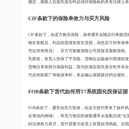
规定，索赔人在损失发生时必须对保险标的具有法律上承
CIF条款下的保险单效力与买方风险
CIF条款下，由卖方购买保险，保单通常会随议付单据流
物在装船后、到达卸货港前发生货损，虽然买方持有保单
凭证持有情况），买方可能被保险公司质疑其索赔资格。有
乳胶枕，发货人投保了平安险。货物在运输途中因海轮发
货物仅享有部分保险利益，因为款项在损失发生时并未全
代在协助客广审核保单时，务必确认索赔路径的合规性，
FOB条款下货代如何用T7系统固化投保证据
FOB条款下，通常由买方投保，但这为货代带来了操作
在堆场内倒塌），而买方购买的保险通常从装船后或“仓
的法律效力真空，货代需要为发货人前置处理风险。在我们为