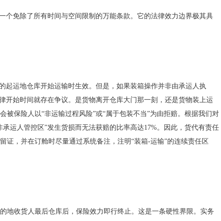
是一个免除了所有时间与空间限制的万能条款。它的法律效力边界极其具
明的起运地仓库开始运输时生效。但是，如果装箱操作并非由承运人执
法律开始时间就存在争议。是货物离开仓库大门那一刻，还是货物装上运
被保险人以“非运输过程风险”或“属于包装不当”为由拒赔。根据我们对
承运人管控区”发生货损而无法获赔的比率高达17%。因此，货代有责任
留证，并在订舱时尽量通过系统备注，注明“装箱-运输”的连续责任区
的地收货人最后仓库后，保险效力即行终止。这是一条硬性界限。实务