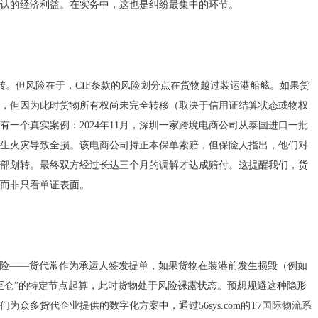
认的经济利益。在实务中，这也是纠纷最集中的环节。
转。但风险在于，CIF条款的风险划分点在货物越过装运港船舷。如果货
，但因为此时货物所有权尚未完全转移（取决于信用证结算状态或物权
一个真实案例：2024年11月，深圳一家跨境电商公司从泰国进口一批
生火灾导致全损。该电商公司持正本保单索赔，但保险人指出，他们对
部划转。最终双方经过长达三个月的调解才达成赔付。这提醒我们，货
而非只看单证表面。
风险——货代常作为承运人签发提单，如果货物在装港前发生损毁（例如
至仓”的特定节点起算，此时货物处于风险裸露状态。预想规避这种隐形
众多货代企业提供的数字化方案中，通过56sys.com的T7
国际物流系