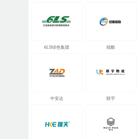
6LS绿色集团
纽酷
中安达
联宇