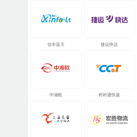
信丰蓝天
捷运快达
中湘欧
村村通快递