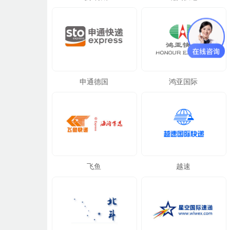
申通德国
鸿亚国际
飞鱼
越速