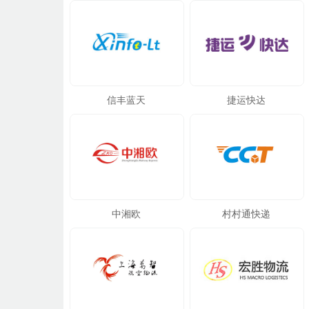
信丰蓝天
捷运快达
中湘欧
村村通快递