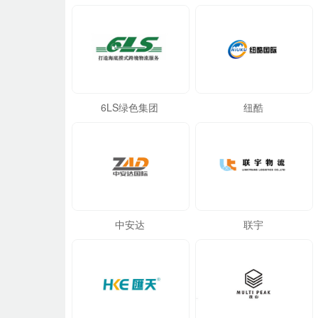
6LS绿色集团
纽酷
中安达
联宇