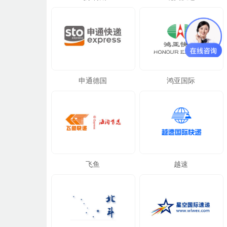
申通德国
鸿亚国际
飞鱼
越速